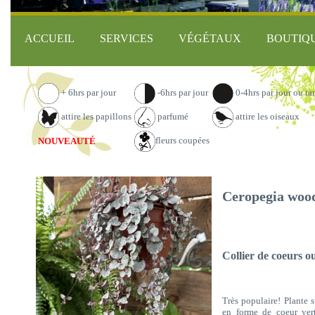
ACCUEIL
SERVICES
VÉGÉTAUX
BOUTIQ
+ 6hrs par jour
-6hrs par jour
0-4hrs par jour ou ta
attire les papillons
parfumé
attire les oiseaux
fleurs coupées
NOUVEAUTÉ
Ceropegia woodi
Collier de coeurs o
Très populaire! Plante 
en forme de coeur vert