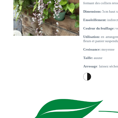
formant des colliers ret
Dimensions:
5cm haut x
Ensoleillement:
indirec
Couleur du feuillage:
ve
Utilisation:
en arrangeme
fleurs et panier suspendu
Croissance:
moyenne
Taille:
auune
Arrosage
: laissez séche