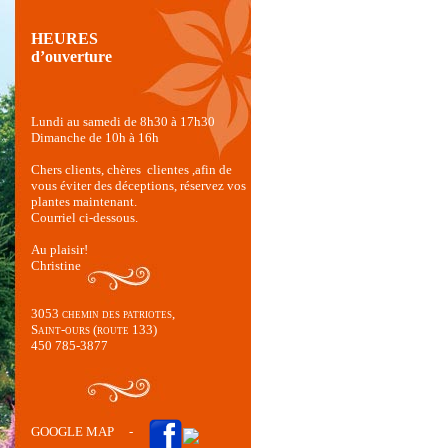
HEURES
d’ouverture
Lundi au samedi de 8h30 à 17h30
Dimanche de 10h à 16h
Chers clients, chères clientes ,afin de
vous éviter des déceptions, réservez vos
plantes maintenant.
Courriel ci-dessous.
Au plaisir!
Christine
3053 chemin des patriotes,
Saint-ours (route 133)
450 785-3877
GOOGLE MAP
-