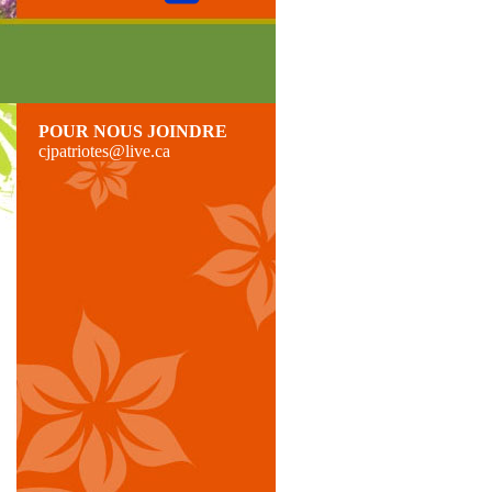
POUR NOUS JOINDRE
cjpatriotes@live.ca