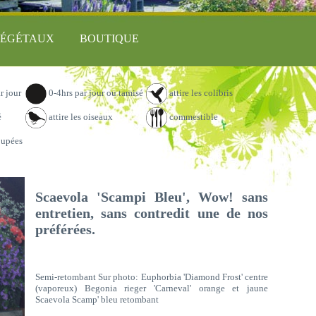
ÉGÉTAUX
BOUTIQUE
r jour
0-4hrs par jour ou tamisé
attire les colibris
é
attire les oiseaux
commestible
oupées
Scaevola 'Scampi Bleu', Wow! sans
entretien, sans contredit une de nos
préférées.
Semi-retombant Sur photo: Euphorbia 'Diamond Frost' centre
(vaporeux) Begonia rieger 'Carneval' orange et jaune
Scaevola Scamp' bleu retombant