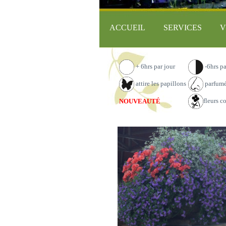
ACCUEIL
SERVICES
V
+ 6hrs par jour
-6hrs pa
attire les papillons
parfum
fleurs c
NOUVEAUTÉ