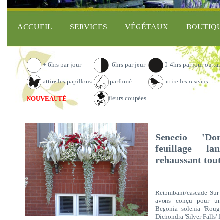
ACCUEIL
SERVICES
VÉGÉTAUX
BOUTIQ
+ 6hrs par jour
-6hrs par jour
0-4hrs par jour ou ta
attire les papillons
parfumé
attire les oiseaux
fleurs coupées
NOUVEAUTÉ
Senecio 'Do
feuillage la
rehaussant tou
Retombant/cascade Sur
avons conçu pour une
Begonia solenia 'Rouge
Dichondra 'Silver Falls' 