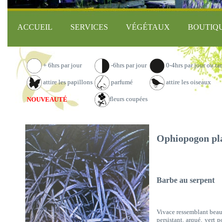
ACCUEIL
SERVICES
VÉGÉTAUX
BOUTIQ
+ 6hrs par jour
-6hrs par jour
0-4hrs par jour ou ta
attire les papillons
parfumé
attire les oiseaux
fleurs coupées
NOUVEAUTÉ
Ophiopogon pla
Barbe au serpent
Vivace ressemblant beau
persistant, arqué, vert 