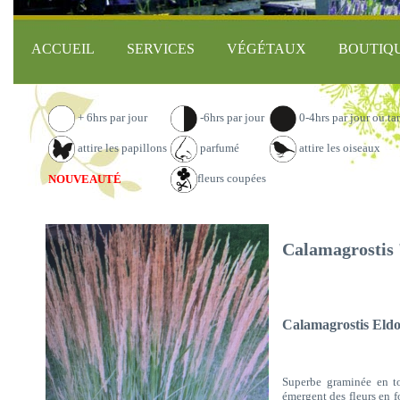
ACCUEIL
SERVICES
VÉGÉTAUX
BOUTIQ
+ 6hrs par jour
-6hrs par jour
0-4hrs par jour ou ta
attire les papillons
parfumé
attire les oiseaux
fleurs coupées
NOUVEAUTÉ
Calamagrostis 
Calamagrostis Eld
Superbe graminée en to
émergent des fleurs en f