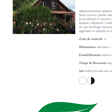
impressionnante graminée
Nous l'avons planté da
(voir photo) et n'avons 
terrains s'abstenir! Cet
de son feuillage mesura
argentées et satinées se 
Zone de rusticité
: 4
Dimensions:
4m haut x 
Ensoleillement:
soleil 
Temps de floraison:
sep
Sol:
tolère les sols secs u