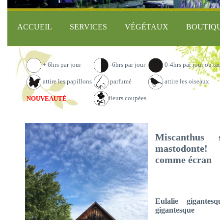
ACCUEIL
SERVICES
VÉGÉTAUX
BOUTIQ
+ 6hrs par jour
-6hrs par jour
0-4hrs par jour ou ta
attire les papillons
parfumé
attire les oiseaux
fleurs coupées
NOUVEAUTÉ
Miscanthus s
mastodonte! 
comme écran
Eulalie gigante
gigantesque