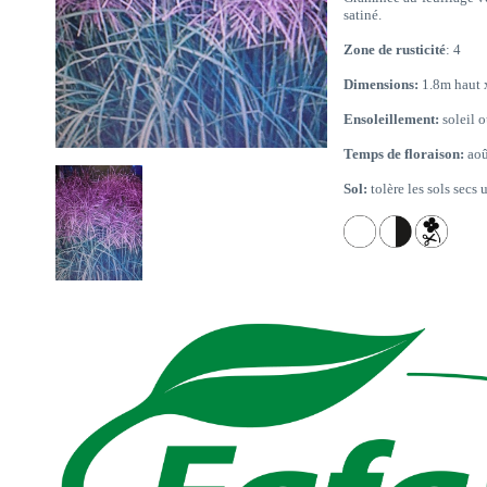
satiné.
Zone de rusticité
: 4
Dimensions:
1.8m haut 
Ensoleillement:
soleil 
Temps de floraison:
aoû
Sol:
tolère les sols secs u