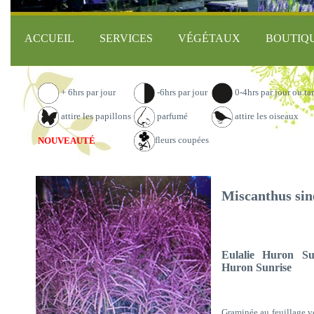
ACCUEIL
SERVICES
VÉGÉTAUX
BOUTIQ
+ 6hrs par jour
-6hrs par jour
0-4hrs par jour ou ta
attire les papillons
parfumé
attire les oiseaux
fleurs coupées
NOUVEAUTÉ
Miscanthus sin
Eulalie Huron Su
Huron Sunrise
Graminée au feuillage ve