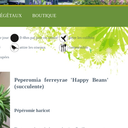
ÉGÉTAUX
BOUTIQUE
r jour
0-4hrs par jour ou tamisé
attire les colibris
é
attire les oiseaux
commestible
oupées
Peperomia ferreyrae 'Happy Beans'
(succulente)
Pépéromie haricot