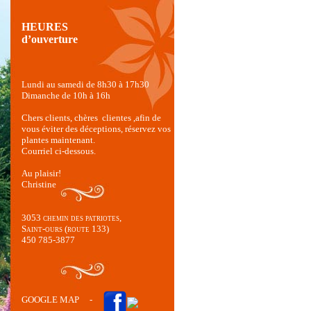
HEURES
d’ouverture
Lundi au samedi de 8h30 à 17h30
Dimanche de 10h à 16h
Chers clients, chères clientes ,afin de
vous éviter des déceptions, réservez vos
plantes maintenant.
Courriel ci-dessous.
Au plaisir!
Christine
3053 chemin des patriotes,
Saint-ours (route 133)
450 785-3877
GOOGLE MAP
-