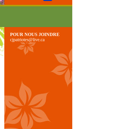
POUR NOUS JOINDRE
cjpatriotes@live.ca