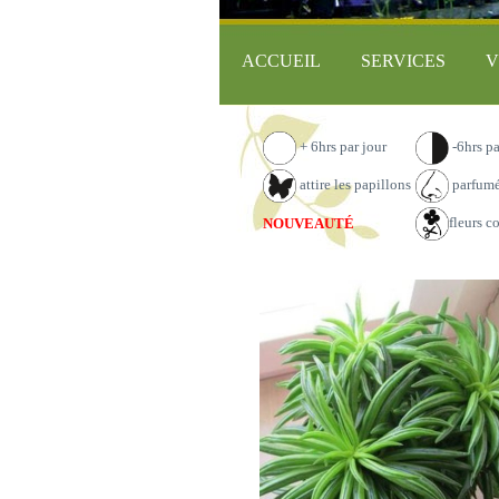
ACCUEIL
SERVICES
V
+ 6hrs par jour
-6hrs pa
attire les papillons
parfum
fleurs c
NOUVEAUTÉ