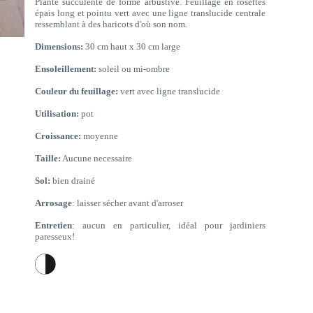
Plante succulente de forme arbustive. Feuillage en rosettes
épais long et pointu vert avec une ligne translucide centrale
ressemblant à des haricots d'où son nom.
Dimensions:
30 cm haut x 30 cm large
Ensoleillement:
soleil ou mi-ombre
Couleur du feuillage:
vert avec ligne translucide
Utilisation:
pot
Croissance:
moyenne
Taille:
Aucune necessaire
Sol:
bien drainé
Arrosage
: laisser sécher avant d'arroser
Entretien
: aucun en particulier, idéal pour jardiniers
paresseux!