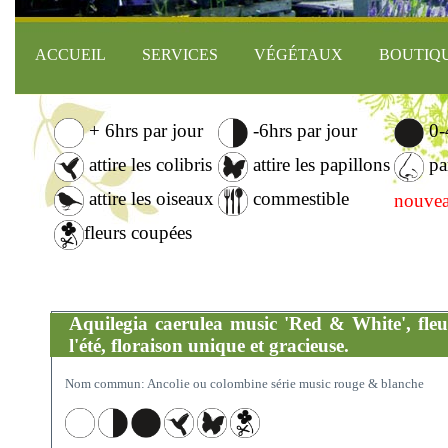
ACCUEIL
SERVICES
VÉGÉTAUX
BOUTIQ
+ 6hrs par jour
-6hrs par jour
0-4
attire les colibris
attire les papillons
pa
attire les oiseaux
commestible
nouvea
fleurs coupées
Aquilegia caerulea music 'Red & White', fleu
l'été, floraison unique et gracieuse.
Nom commun: Ancolie ou colombine série music rouge & blanche